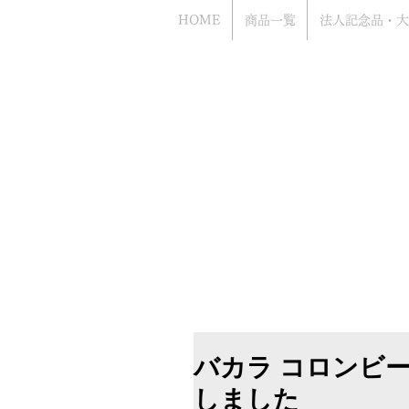
HOME
商品一覧
法人記念品・大
Bacca
​お電話でのお問い合わせもお気軽にどう
（年中無休 営業時間10時から18時まで
​電話はアッシュ.ギフトハマ（旧エッチ
ながります
バカラ コロンビ
しました