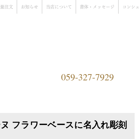
量注文
お知らせ
当店について
書体・メッセージ
コンシ
rat Only Shop
ぞ
）
059-327-7929
ングファクトリーハマ）につ
ーヌ フラワーベースに名入れ彫刻