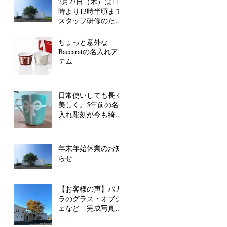
2月27日（木）は11
時より13時半頃まで
スタッフ研修のた
め、電話が留守番電
話対応となります。
ちょっと意外な
Baccaratの名入れアイ
テム
日常使いしても長く
美しく。5年前の名
入れ彫刻が今も綺麗
なまま！
年末年始休業のお知
らせ
【お客様の声】バカ
ラのグラス・オブジ
ェなど 完成写真ご
好評いただいていま