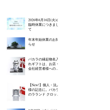
2026年6月16日(火)の
臨時休業につきまし
て
年末年始休業のお知
らせ
バカラの縁起物名入
れギフトは、お店・
会社経営者様へのお
祝いにも◎
【New!】個人・法人
様の記念に。バカラ
のラランド クロック
に名入れします