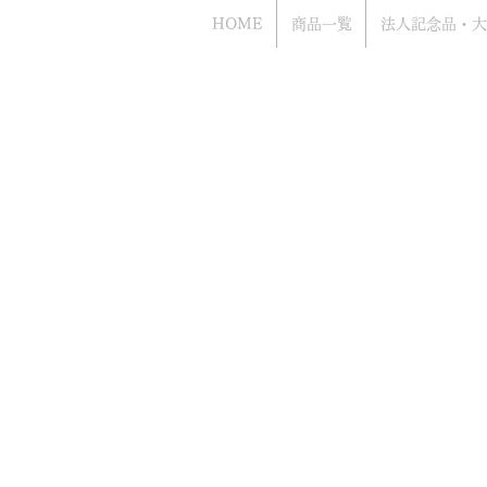
HOME
商品一覧
法人記念品・大
Bacca
​お電話でのお問い合わせもお気軽にどう
（年中無休 営業時間10時から18時まで
​電話はアッシュ.ギフトハマ（旧エッチ
ながります