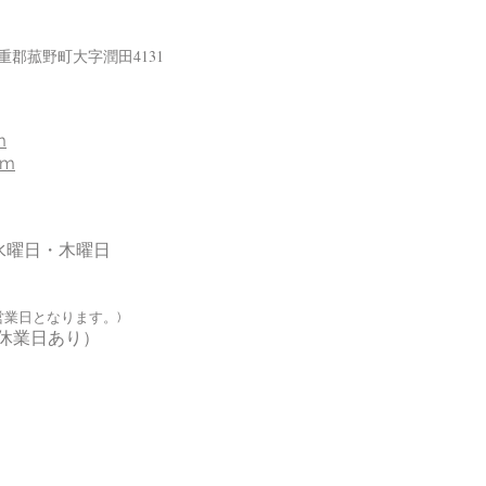
重県三重郡菰野町大字潤田4131
m
om
水曜日・木曜日
営業日となります。)
休業日あり）