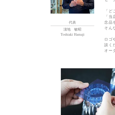
「ど
「当
代表
念品
​そ
濵地 敏昭
Toshiaki Hamaji
ロゴ
談く
オー