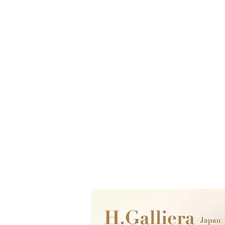
Baccarat Only Shop
バカラオンリーショップ produced 
電話：059-327-7929
（アッシュ
【店舗】〒510-1251 三重県三重郡菰野町
店舗営業時間：毎週金曜 - 日曜日 11：00
【本社】〒510-1253 三重県三重郡菰野町
オンライン営業時間：10時 - 18時
​(18:00以降のご注文・ご連絡へのご対
年中無休（年末年始など特別休業日あ