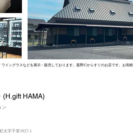
、ワイングラスなどを展示・販売しております。菰野ICからすぐのお店です。お気
p
(
H.gift HAMA)
ョン
町大字千草3927-1