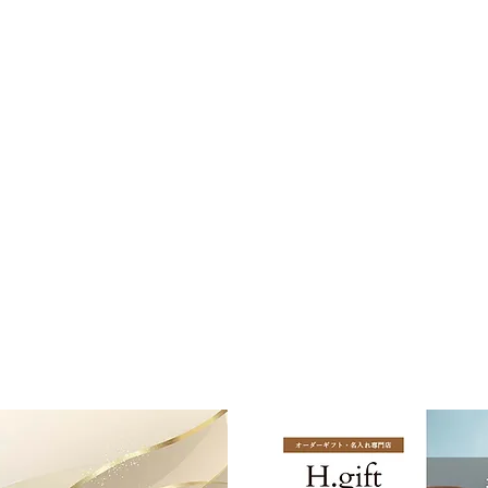
​バカラの商品だけを吟味した名入れギフト専門店
by H.gift HAMA
.ギフトハマ 旧エッチングファクトリーハマにつながります）
大字千草3927-1
 - 17：00
大字潤田4131​
応は翌営業日となります。)​
り）