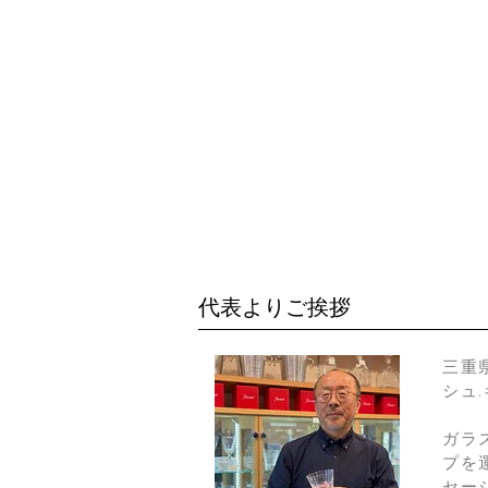
代表よりご挨拶
三重
シュ
ガラ
プを
セー