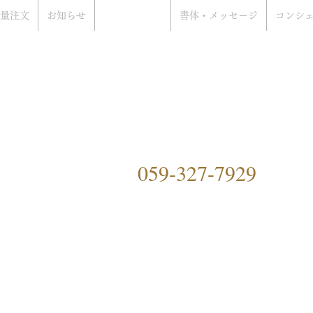
量注文
お知らせ
当店について
書体・メッセージ
コンシ
rat Only Shop
ぞ
）
059-327-7929
ングファクトリーハマ）につ