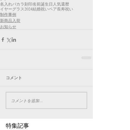
名入れ
バカラ
刻印
名前
誕生日
人気
還暦
イヤーグラス
2024
結婚祝い
ペア
長寿祝い
制作事例
新商品入荷
お知らせ
コメント
コメントを追加…
特集記事