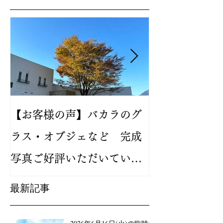
【お客様の声】バカラのグ
2024年新作
ラス・オブジェなど 完成
バカラ ルテシ
写真ご好評いただいていま
が人気です
す
最新記事