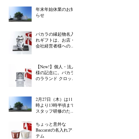
年末年始休業のお知
らせ
バカラの縁起物名入
れギフトは、お店・
会社経営者様へのお
祝いにも◎
【New!】個人・法人
様の記念に。バカラ
のラランド クロック
に名入れします
2月27日（木）は11
時より13時半頃まで
スタッフ研修のた
め、電話が留守番電
話対応となります。
ちょっと意外な
Baccaratの名入れアイ
テム