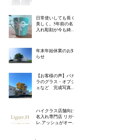
日常使いしても長く
美しく。5年前の名
入れ彫刻が今も綺麗
なまま！
年末年始休業のお知
らせ
【お客様の声】バカ
ラのグラス・オブジ
ェなど 完成写真ご
好評いただいていま
す
ハイクラス店舗向け
名入れ専門店 リガー
レ.アッシュがオープ
ンしました