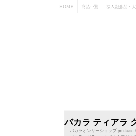
HOME
商品一覧
法人記念品・大
Bacca
​お電話でのお問い合わせもお気軽にどう
（年中無休 営業時間10時から18時まで
​電話はアッシュ.ギフトハマ（旧エッチ
ながります
バカラ ティアラ
バカラオンリーショップ produced by 