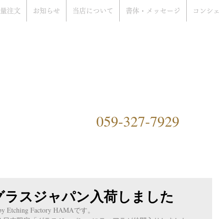
量注文
お知らせ
当店について
書体・メッセージ
コンシ
rat Only Shop
ぞ
）
059-327-7929
ングファクトリーハマ）につ
 グラスジャパン入荷しました
Etching Factory HAMAです。