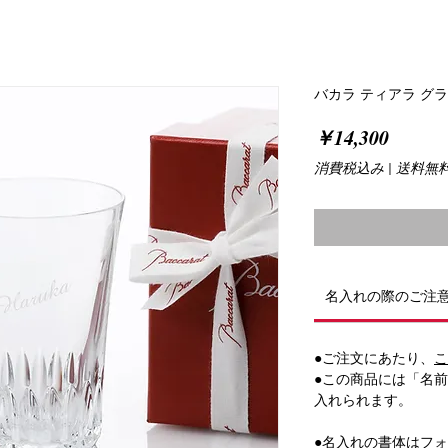
バカラ ティアラ グ
価
￥14,300
格
消費税込み
|
送料無
名入れの際のご注
●ご注文にあたり、
こ
●この商品には「名
入れられます。
●名入れの書体は
フォ