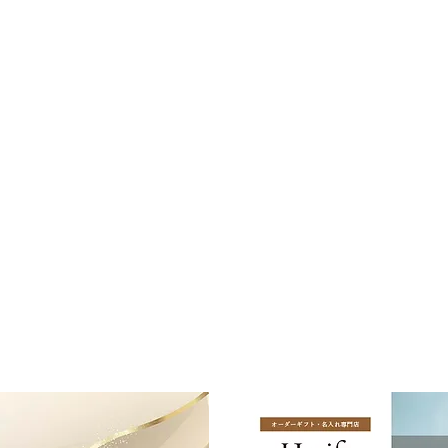
ありながら和のテーブルにもマッチするサイ
お使いいただくことができます。
​バカラの商品だけを吟味した名入れギフト専門店
by H.gift HAMA
望に応じてお名前やメッセージの配置を調
寧に彫刻いたします。
.ギフトハマ 旧エッチングファクトリーハマにつながります）
大字千草3927-1
 - 17：00
す。
、紙袋と一緒にお届けいたします。（紙袋の
大字潤田4131​
場合があります。
応は翌営業日となります。)​
紙でお包みし、のしを付けてお届けします。
り）
らご使用いただける書体をお選びください。