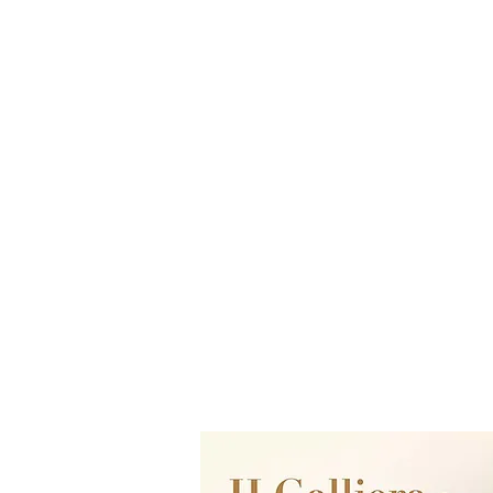
バカラクリスタルらしい存在感が
ズとバランス。
Baccarat Only Shop
様々な飲み物、あらゆるシーンに
サイズ：高さ11cm 幅7cm
重量 ：370g
バカラオンリーショップ produced 
当店のデザイナーがお客様のご要
整、専門の職人がひとつひとつ丁
電話：059-327-7929
（アッシュ
【店舗】〒510-1251 三重県三重郡菰野町
●ラッピング無料
店舗営業時間：毎週金曜 - 日曜日 11：00
バカラ正規店より入荷しておりま
正規ボックスとリボンでお包みし
【本社】〒510-1253 三重県三重郡菰野町
サイズは選べません）
オンライン営業時間：10時 - 18時
※パッケージは予告なく変更される
​(18:00以降のご注文・ご連絡へのご対
※のし希望の場合は箱を赤い包装
年中無休（年末年始など特別休業日あ
商品オプションの書体選択の中か
書体一覧はこちら
【ご入力時の注意点】