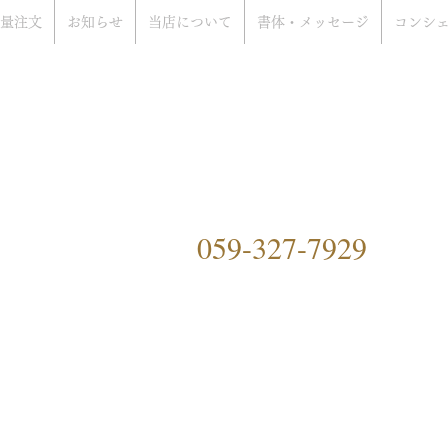
量注文
お知らせ
当店について
書体・メッセージ
コンシ
rat Only Shop
ぞ
）
059-327-7929
ングファクトリーハマ）につ