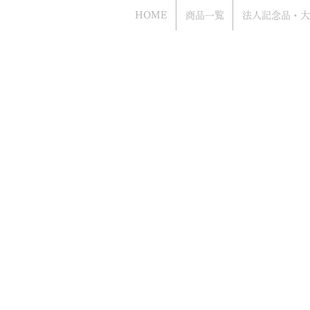
HOME
商品一覧
法人記念品・大
Bacca
​お電話でのお問い合わせもお気軽にどう
（年中無休 営業時間10時から18時まで
​電話はアッシュ.ギフトハマ（旧エッチ
ながります