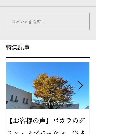
コメントを追加…
特集記事
【お客様の声】バカラのグ
2024年新作
ラス・オブジェなど 完成
バカラ ルテシ