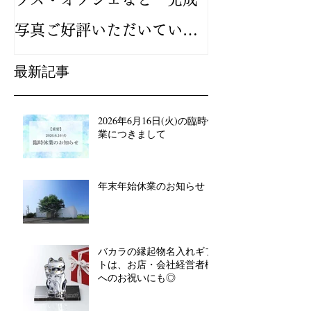
写真ご好評いただいていま
が人気です
す
最新記事
2026年6月16日(火)の臨時休
業につきまして
年末年始休業のお知らせ
バカラの縁起物名入れギフ
トは、お店・会社経営者様
へのお祝いにも◎