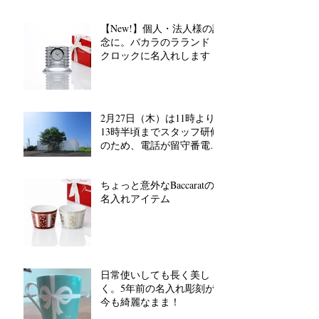
【New!】個人・法人様の記
念に。バカラのラランド
クロックに名入れします
2月27日（木）は11時より
13時半頃までスタッフ研修
のため、電話が留守番電話
対応となります。
ちょっと意外なBaccaratの
名入れアイテム
日常使いしても長く美し
く。5年前の名入れ彫刻が
今も綺麗なまま！