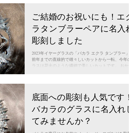
ました。...
ご結婚のお祝いにも！エ
ラタンブラーペアに名入
彫刻しました
2023年イヤーグラスの「バカラ エクラ タンブラー」
前年までの直線的で雄々しいカットから一転、今年の
ラスは花火のような繊細で美しいカットです。 おかげ
さまで、今年も多くのご注文をいただいております。
画像は先日彫刻した、エクラタンブラーの底面です。..
底面への彫刻も人気です！
バカラのグラスに名入れ
てみませんか？