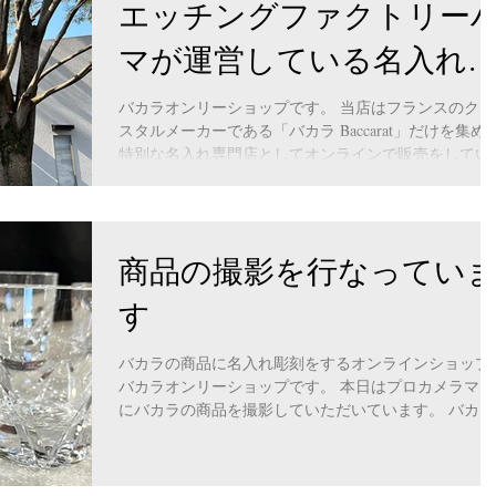
エッチングファクトリー
マが運営している名入れ
門店です。
バカラオンリーショップです。 当店はフランスのクリ
スタルメーカーである「バカラ Baccarat」だけを集め
特別な名入れ専門店としてオンラインで販売をしてい
す。 お名前やメッセージ・日付などの文字はもちろ
ん、ご要望に合わせてロゴやイラストなども彫刻可能
す。...
商品の撮影を行なってい
す
バカラの商品に名入れ彫刻をするオンラインショップ
バカラオンリーショップです。 本日はプロカメラマン
にバカラの商品を撮影していただいています。 バカラ
のカットの美しさ、細やかなこだわりの部分を綺麗に
影していただき、魅力が伝わる商品ページを作ってい
ます。 ...