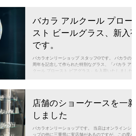
バカラ アルクール プロー
スト ビールグラス、新入
です。
バカラオンリーショップ スタッフOです。 バカラの18
周年を記念して作られた特別なグラス、「バカラ アル
クール プロースト ビアグラス」を入荷いたしました
商品ページはこちら https://www.hama-
only1.com/product-page/2814466...
店舗のショーケースを一
しました
バカラオンリーショップです。 当店はオンラインショ
ップの他に三重県に実店舗があるのですが、この度バ