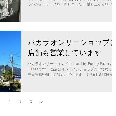
ラのショーケースを一新しました！ 横と上からLEDラ
イトで照らすようにしたことで、バカラのグラスのカ
トやデザインがより美しく見えます。...
バカラオンリーショップ
店舗も営業しています
バカラオンリーショップ produced by Etching Factory
HAMAです。 当店はオンラインショップだけでなく、
三重県菰野町に店舗もございます。 店舗は 金曜日から
月曜日 営業日（火曜日・水曜日・木曜日は定休日）..
1
2