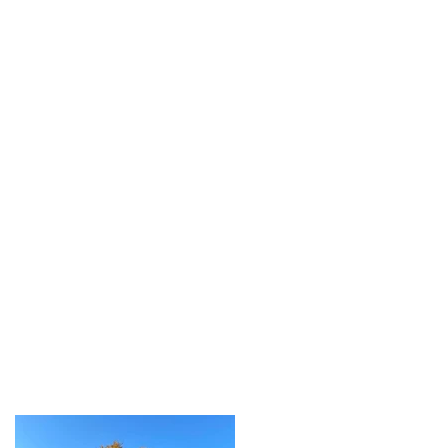
ッ
は
.