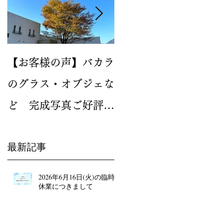
【お客様の声】バカラ
2024年新作のイヤー
のグラス・オブジェな
グラス バカラ ルテシ
ど 完成写真ご好評い
ア タンブラーが人気
ただいています
です
最新記事
2026年6月16日(火)の臨時
休業につきまして