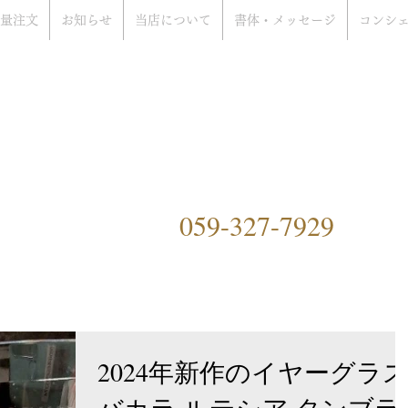
量注文
お知らせ
当店について
書体・メッセージ
コンシ
rat Only Shop
ぞ
）
059-327-7929
ングファクトリーハマ）につ
2024年新作のイヤーグラ