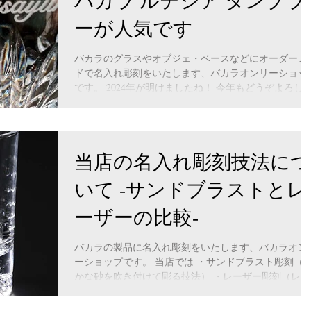
バカラ ルテシア タンブラ
ーが人気です
バカラのグラスやオブジェ・ベースなどにオーダーメ
ドで名入れ彫刻をいたします、バカラオンリーショッ
です。 2024年が明けましたね！ 今年もどうぞよろし
お願いいたします。 昨年末より、早くも2024年のイヤ
ーグラス 「バカラ ルテシア...
当店の名入れ彫刻技法につ
いて -サンドブラストとレ
ーザーの比較-
バカラの製品に名入れ彫刻をいたします、バカラオン
ーショップです。 当店では ・サンドブラスト彫刻（細
かな砂を吹き付けて彫る技法） ・レーザー彫刻（レー
ザーを使って焼いて彫る技法） どちらの彫刻機もござ
いますので、ガラス製品に同じロゴを彫って比較して