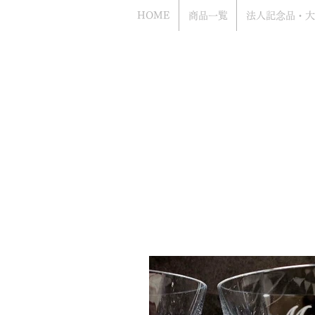
HOME
商品一覧
法人記念品・大
Bacca
​お電話でのお問い合わせもお気軽にどう
（年中無休 営業時間10時から18時まで
​電話はアッシュ.ギフトハマ（旧エッチ
ながります