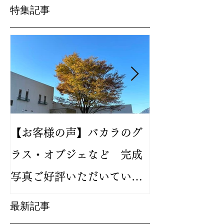
特集記事
【お客様の声】バカラのグ
2024年新作
ラス・オブジェなど 完成
バカラ ルテシ
写真ご好評いただいていま
が人気です
す
最新記事