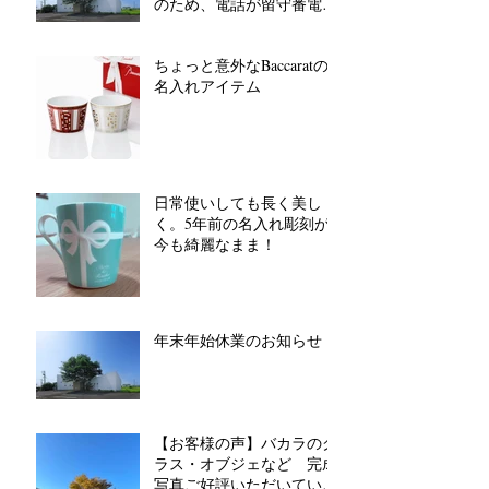
のため、電話が留守番電話
対応となります。
ちょっと意外なBaccaratの
名入れアイテム
日常使いしても長く美し
く。5年前の名入れ彫刻が
今も綺麗なまま！
年末年始休業のお知らせ
【お客様の声】バカラのグ
ラス・オブジェなど 完成
写真ご好評いただいていま