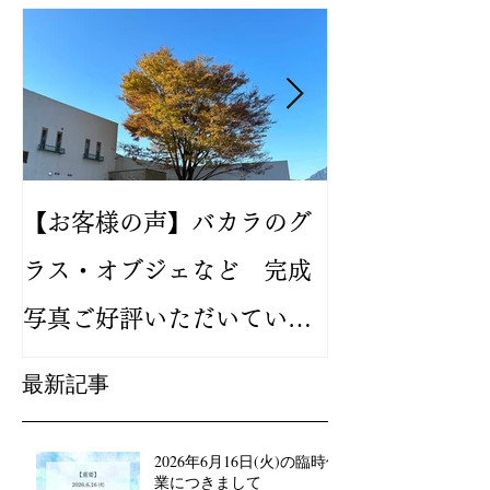
【お客様の声】バカラのグ
2024年新作
ラス・オブジェなど 完成
バカラ ルテシ
写真ご好評いただいていま
が人気です
す
最新記事
2026年6月16日(火)の臨時休
業につきまして