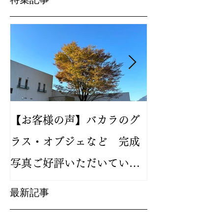
【お客様の声】バカラのグ
2024年新作
ラス・オブジェなど 完成
バカラ ルテシ
写真ご好評いただいていま
が人気です
す
最新記事