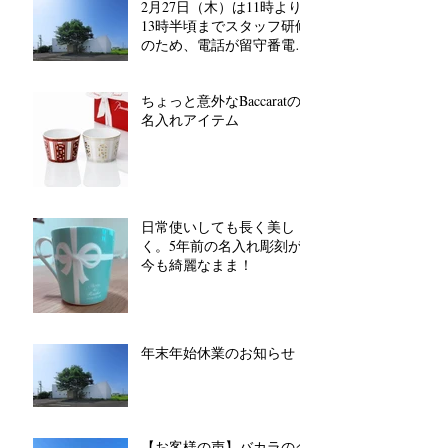
2月27日（木）は11時より
13時半頃までスタッフ研修
のため、電話が留守番電話
対応となります。
ちょっと意外なBaccaratの
名入れアイテム
日常使いしても長く美し
く。5年前の名入れ彫刻が
今も綺麗なまま！
年末年始休業のお知らせ
【お客様の声】バカラのグ