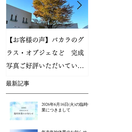
【お客様の声】バカラのグ
2024年新作
ラス・オブジェなど 完成
バカラ ルテシ
写真ご好評いただいていま
が人気です
す
最新記事
2026年6月16日(火)の臨時休
業につきまして
年末年始休業のお知らせ