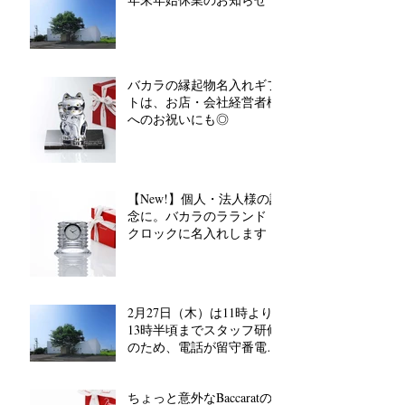
バカラの縁起物名入れギフ
トは、お店・会社経営者様
へのお祝いにも◎
【New!】個人・法人様の記
念に。バカラのラランド
クロックに名入れします
2月27日（木）は11時より
13時半頃までスタッフ研修
のため、電話が留守番電話
対応となります。
ちょっと意外なBaccaratの