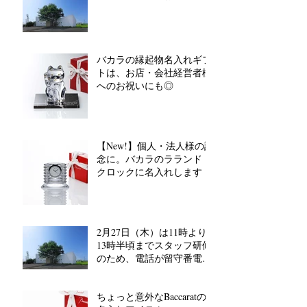
バカラの縁起物名入れギフ
トは、お店・会社経営者様
へのお祝いにも◎
【New!】個人・法人様の記
念に。バカラのラランド
クロックに名入れします
2月27日（木）は11時より
13時半頃までスタッフ研修
のため、電話が留守番電話
対応となります。
ちょっと意外なBaccaratの