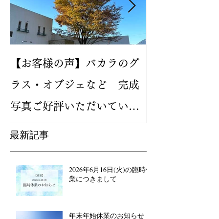
【お客様の声】バカラのグ
2024年新作
ラス・オブジェなど 完成
バカラ ルテシ
写真ご好評いただいていま
が人気です
す
最新記事
2026年6月16日(火)の臨時休
業につきまして
年末年始休業のお知らせ