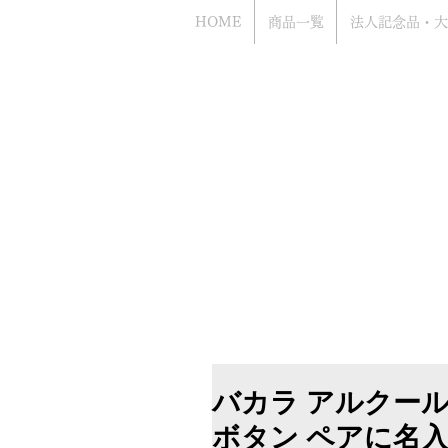
HOME
商品一覧
法人記念品・大
Bacca
​お電話でのお問い合わせもお気軽にどう
（年中無休 営業時間10時から18時まで
​電話はアッシュ.ギフトハマ（旧エッチ
ながります
バカラ アルクール
ボタン ペアに名