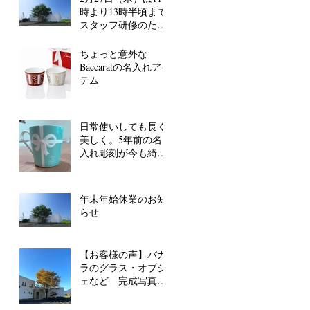
時より13時半頃まで
スタッフ研修のた
め、電話が留守番電
話対応となります。
ちょっと意外な
Baccaratの名入れアイ
テム
日常使いしても長く
美しく。5年前の名
入れ彫刻が今も綺麗
なまま！
年末年始休業のお知
らせ
【お客様の声】バカ
ラのグラス・オブジ
ェなど 完成写真ご
好評いただいていま
す