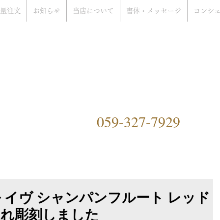
量注文
お知らせ
当店について
書体・メッセージ
コンシ
rat Only Shop
ぞ
）
059-327-7929
ングファクトリーハマ）につ
 イヴ シャンパンフルート レッド
入れ彫刻しました