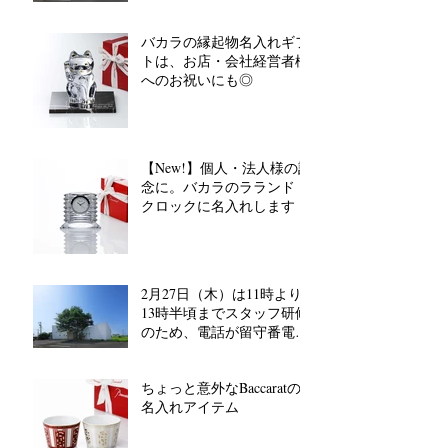
バカラの縁起物名入れギフ
トは、お店・会社経営者様
へのお祝いにも◎
【New!】個人・法人様の記
念に。バカラのラランド
クロックに名入れします
2月27日（木）は11時より
13時半頃までスタッフ研修
のため、電話が留守番電話
対応となります。
ちょっと意外なBaccaratの
名入れアイテム