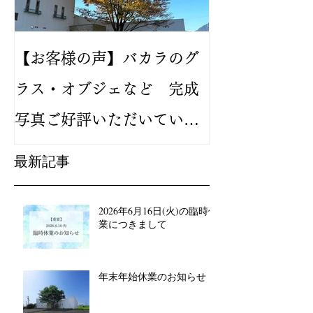
【お客様の声】バカラのグ
2024年新作
ラス・オブジェなど 完成
バカラ ルテシ
写真ご好評いただいていま
が人気です
す
最新記事
2026年6月16日(火)の臨時休
業につきまして
年末年始休業のお知らせ