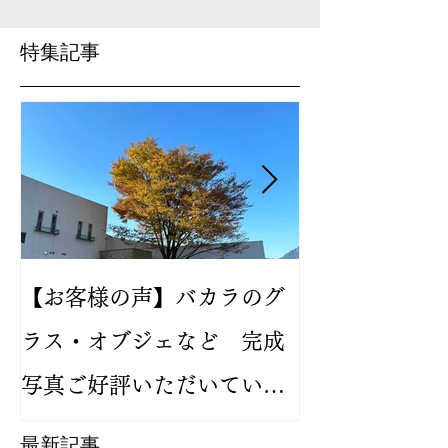
特集記事
【お客様の声】バカラのグ
2024年新作
ラス・オブジェなど 完成
バカラ ルテシ
写真ご好評いただいていま
が人気です
す
最新記事