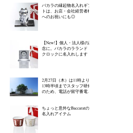
バカラの縁起物名入れギフ
トは、お店・会社経営者様
へのお祝いにも◎
【New!】個人・法人様の記
念に。バカラのラランド
クロックに名入れします
2月27日（木）は11時より
13時半頃までスタッフ研修
のため、電話が留守番電話
対応となります。
ちょっと意外なBaccaratの
名入れアイテム