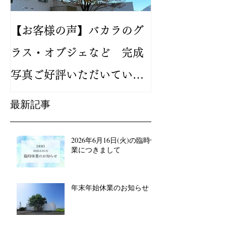
【お客様の声】バカラのグ
2024年新作
ラス・オブジェなど 完成
バカラ ルテシ
写真ご好評いただいていま
が人気です
す
最新記事
2026年6月16日(火)の臨時休
業につきまして
年末年始休業のお知らせ