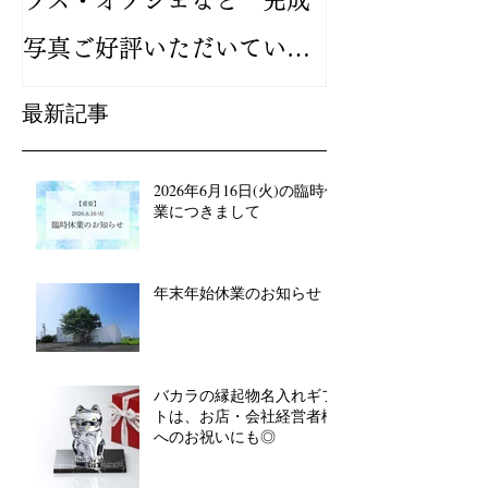
ラス・オブジェなど 完成
バカラ ルテシ
写真ご好評いただいていま
が人気です
す
最新記事
2026年6月16日(火)の臨時休
業につきまして
年末年始休業のお知らせ
バカラの縁起物名入れギフ
トは、お店・会社経営者様
へのお祝いにも◎