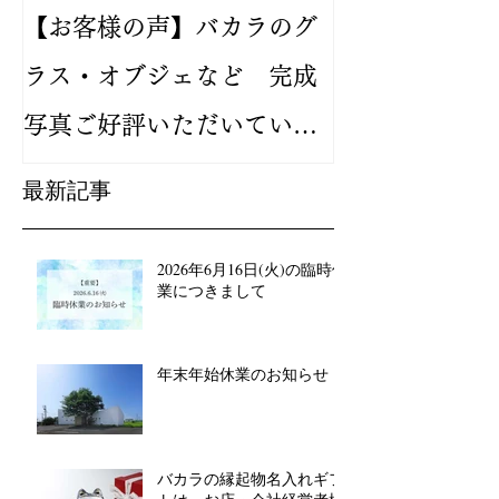
【お客様の声】バカラのグ
2024年新作
ラス・オブジェなど 完成
バカラ ルテシ
写真ご好評いただいていま
が人気です
す
最新記事
2026年6月16日(火)の臨時休
業につきまして
年末年始休業のお知らせ
バカラの縁起物名入れギフ