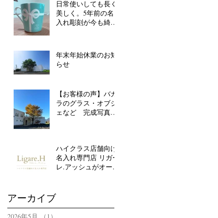
日常使いしても長く
美しく。5年前の名
入れ彫刻が今も綺麗
なまま！
年末年始休業のお知
らせ
【お客様の声】バカ
ラのグラス・オブジ
ェなど 完成写真ご
好評いただいていま
す
ハイクラス店舗向け
名入れ専門店 リガー
レ.アッシュがオープ
ンしました
アーカイブ
2026年5月
（1）
1件の記事