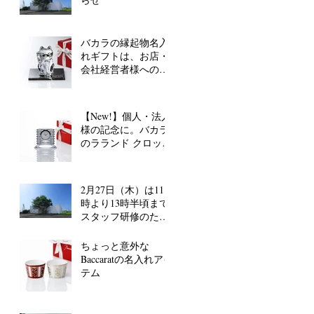
バカラの縁起物名入
れギフトは、お店・
会社経営者様へのお
祝いにも◎
【New!】個人・法人
様の記念に。バカラ
のラランド クロック
に名入れします
2月27日（木）は11
時より13時半頃まで
スタッフ研修のた
め、電話が留守番電
話対応となります。
ちょっと意外な
Baccaratの名入れアイ
テム