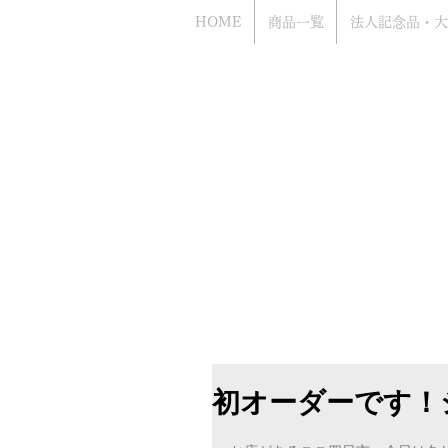
HOME
商品一覧
法人記念品・大
Bacca
​お電話でのお問い合わせもお気軽にどう
（年中無休 営業時間10時から18時まで
​電話はアッシュ.ギフトハマ（旧エッチ
ながります
初オーダーです！