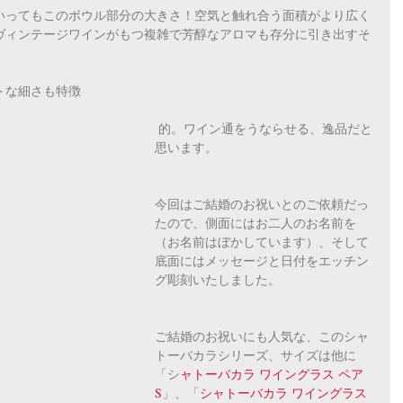
いってもこのボウル部分の大きさ！空気と触れ合う面積がより広く
ヴィンテージワインがもつ複雑で芳醇なアロマも存分に引き出すそ
トな細さも特徴
 的。ワイン通をうならせる、逸品だと
思います。
今回はご結婚のお祝いとのご依頼だっ
たので、側面にはお二人のお名前を
（お名前はぼかしています）、そして
底面にはメッセージと日付をエッチン
グ彫刻いたしました。
ご結婚のお祝いにも人気な、このシャ
トーバカラシリーズ、サイズは他に
「シ
ャトーバカラ ワイングラス ペア 
S
」、「
シャトーバカラ ワイングラス 