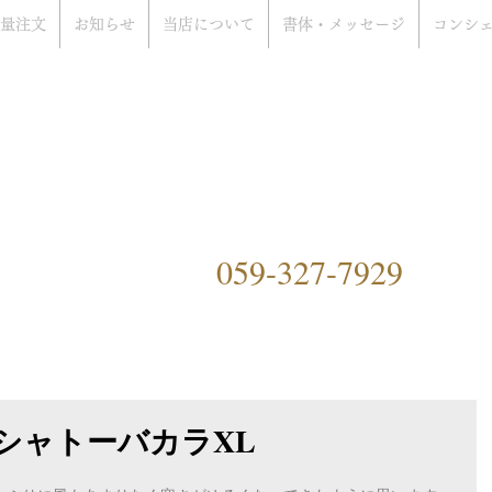
量注文
お知らせ
当店について
書体・メッセージ
コンシ
rat Only Shop
ぞ
）
059-327-7929
ングファクトリーハマ）につ
シャトーバカラXL