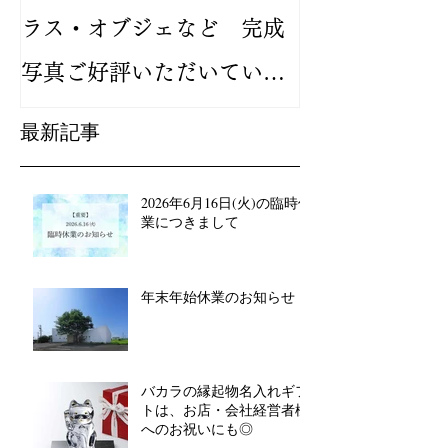
ラス・オブジェなど 完成
バカラ ルテシ
写真ご好評いただいていま
が人気です
す
最新記事
2026年6月16日(火)の臨時休
業につきまして
年末年始休業のお知らせ
バカラの縁起物名入れギフ
トは、お店・会社経営者様
へのお祝いにも◎