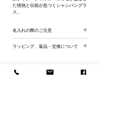
た情熱と伝統が息づくシャンパングラ
ス。
アロマを引き立て泡を美しく保つ、ト
レンドのチューリップ型が特徴で、ス
名入れの際のご注意
テム部分のカットが繊細で美しいデザ
インです。
●ご注文にあたり、
こちらのページ
を
大切な方へのプレゼントや特別な記念
ラッピング、返品・交換について
ご確認ください。
日のギフトにぜひおすすめいたしま
●この商品には「名前」「日付」「メ
●ラッピングはご希望の方のみ、
無料
す。
ッセージ」などが入れられます。
です。
※ラッピングご希望の方はこのページ
●サイズ：口径6.2 cm×高さ23.5 cm
●名入れの書体は
フォント一覧
より、
の「ラッピング希望」で「○」を選ん
●生産国：フランス
メッセージのサンプルは
こちらから
お
Baccarat Only Shop
でください。
選びください。
●ラッピング無料
●ご結婚祝いなどのし紙をご希望は当
●サンプル以外のメッセージも名入れ
店にメールかお電話にてご相談くださ
バカラ正規店より入荷しております。
バカラオンリーショップ produced by
可能です。その際はカートに入れた後
い。
正規ボックスとリボンでお包みし、紙
H.gift HAMA
の「備考欄」にご記入ください。
●お客様理由でのご返品は名入れ商品
袋と一緒にお届けいたします。（紙袋
●ロゴやイラストなどもエッチング加
ですのでお断りしております。
のサイズは選べません）
電話：059-327-7929
工できます。完全データの場合（aiデ
（アッシュ.ギフトハ
※くわしくは「利用規約」をご確認く
※パッケージは予告なく変更される場
ータまたは高解像度のjpegデータで単
マ 旧エッチングファクトリーハマにつながり
ださい。
合があります。
色のはっきりとしたもの）は追加料金
ます）
●ラッピングはご希望の方のみ、
無料
※のし希望の場合は箱を赤い包装紙で
なしで彫刻いたします。当店で彫刻用