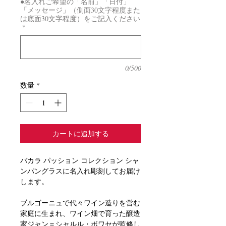
●名入れご希望の「名前」「日付」
「メッセージ」（側面30文字程度また
は底面30文字程度）をご記入ください
*
0/500
数量
*
カートに追加する
バカラ パッション コレクション シャ
ンパングラスに名入れ彫刻してお届け
します。
ブルゴーニュで代々ワイン造りを営む
家庭に生まれ、ワイン畑で育った醸造
家ジャン＝シャルル・ボワセが監修し