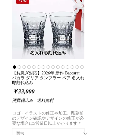
【お急ぎ対応】2026年 新作 Baccarat
バカラ ダリア タンブラー ペア 名入れ
彫刻代込み
価
￥33,000
格
消費税込み
|
送料無料
ロゴ・イラストの修正や加工、彫刻前
のデザイン確認やデザインの修正が必
要な場合は5営業日以上かかります
*