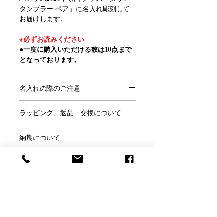
タンブラー ペア」に名入れ彫刻して
お届けします。
※必ずお読みください
●一度に購入いただける数は10点まで
となっております。
それ以上のご注文をご希望の場合
は、納期について当店までご相談いた
名入れの際のご注意
だけますようお願いいたします。
●ご注文にあたり、
こちらのページ
を
●ロゴ・イラスト彫刻をご希望のお客
ラッピング、返品・交換について
ご確認ください。
様
●この商品には「名前」「日付」「メ
●ラッピングはご希望の方のみ、
無料
ロゴ・イラストデータを確認させて
ッセージ」などが入れられます。
納期について
です。
いただいた後、発送日をメールにてご
※ラッピングご希望の方はこのページ
連絡いたします。
【納期について】
●名入れの書体は
フォント一覧
より、
の「ラッピング希望」で「○」を選ん
なお、日時指定いただいてもロゴに
彫刻前のデザイン確認はなしで当店ス
メッセージのサンプルは
こちらから
お
でください。
よってはご希望に添えない場合がござ
タッフにお任せいただき、5営業日で
選びください。
●ご結婚祝いなどのし紙をご希望は当
います。
お送りします。
●サンプル以外のメッセージも名入れ
店にメールかお電話にてご相談くださ
予めご了承ください。
Baccarat Only Shop
●火曜日を除く5営業日で発送します。
可能です。その際はカートに入れた後
い。
●銀行振込・コンビニ前払いをご選択
の「備考欄」にご記入ください。
●お客様理由でのご返品は名入れ商品
の場合、ご入金確認後5営業日での製