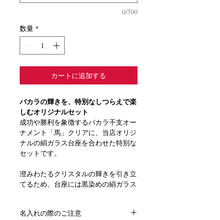
0/500
数量
*
カートに追加する
バカラの輝きを、特別なしつらえで楽
しむオリジナルセット
成功や勝利を象徴するバカラ干支オー
ナメント「馬」クリアに、当店オリジ
ナルの絹ガラス台座を合わせた特別な
セットです。
澄みわたるクリスタルの輝きを引き立
てるため、台座には黒染めの絹ガラス
を採用。
金彩・銀彩のしめ縄が美しく映え、バ
名入れの際のご注意
カラならではの透明感と存在感を、よ