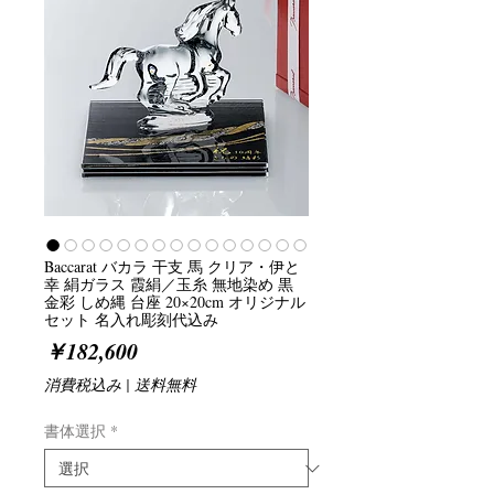
Baccarat バカラ 干支 馬 クリア・伊と
幸 絹ガラス 霞絹／玉糸 無地染め 黒
金彩 しめ縄 台座 20×20cm オリジナル
セット 名入れ彫刻代込み
価
￥182,600
格
消費税込み
|
送料無料
書体選択
*