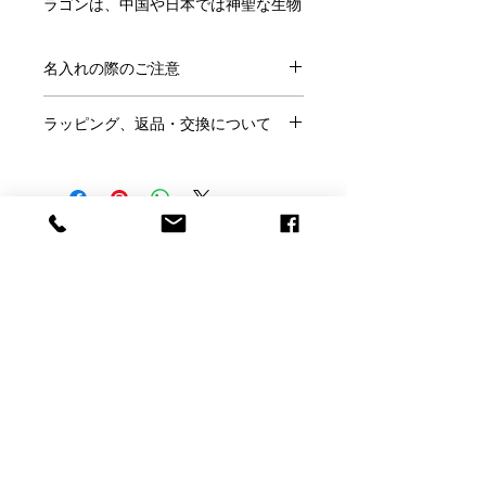
ラゴンは、中国や日本では神聖な生物
として崇められ、新しい時代の到来を
告げるものとされてきました。
名入れの際のご注意
また、宝珠をしっかりと握る姿は、吉
兆や繁栄のシンボルとして知られてい
●ご注文にあたり、
こちらのページ
を
ます。
ラッピング、返品・交換について
ご確認ください。
長年培ってきたバカラの美しいクリス
●この商品には「名前」「日付」「メ
●ラッピングはご希望の方のみ、
無料
タルでかたどられたこのオーナメント
ッセージ」などが入れられます。
です。
は、輝かしい年迎えにふさわしく、ま
※ラッピングご希望の方はこのページ
た晴れの日の贈り物などにも最適で
●名入れの書体は
大理石台座書体一覧
の「ラッピング希望」で「○」を選ん
す。
より、メッセージのサンプルは
こちら
Baccarat Only Shop
でください。
から
お選びください。
●ご結婚祝いなどのし紙をご希望は当
●サイズ：高さ 9.30 cm 幅 5 cm 長
●サンプル以外のメッセージも名入れ
店にメールかお電話にてご相談くださ
さ 15.8 cm
バカラオンリーショップ produced by
可能です。その際はカートに入れた後
い。
●design：Allison Hawkes
H.gift HAMA
の「備考欄」にご記入ください。
●お客様理由でのご返品は名入れ商品
●生産国：フランス
●ロゴやイラストなどもエッチング加
ですのでお断りしております。
電話：059-327-7929
工できます。完全データの場合（aiデ
（アッシュ.ギフトハ
【大理石台座Lサイズ】
※くわしくは「利用規約」をご確認く
ータまたは高解像度のjpegデータで単
マ 旧エッチングファクトリーハマにつながり
ださい。
上質な天然大理石を使用した、高級感
色のはっきりとしたもの）は追加料金
ます）
溢れる当店オリジナルのディスプレイ
なしで彫刻いたします。当店で彫刻用
【店舗】〒510-1251 三重県三重郡菰野町大字千
プレートです。
に加工が必要な場合は別料金となりま
正方形にカットし面取りを施し、表面
草3927-1