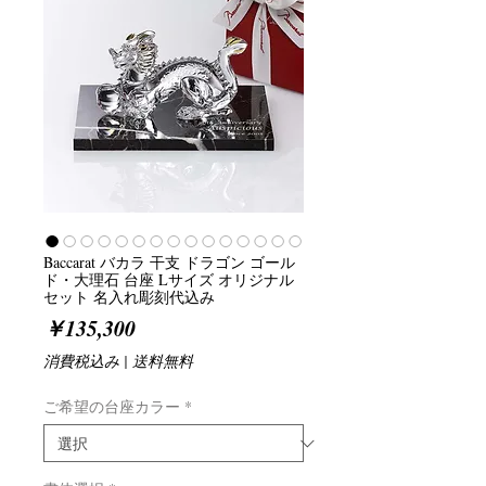
Baccarat バカラ 干支 ドラゴン ゴール
ド・大理石 台座 Lサイズ オリジナル
セット 名入れ彫刻代込み
価
￥135,300
格
消費税込み
|
送料無料
ご希望の台座カラー
*