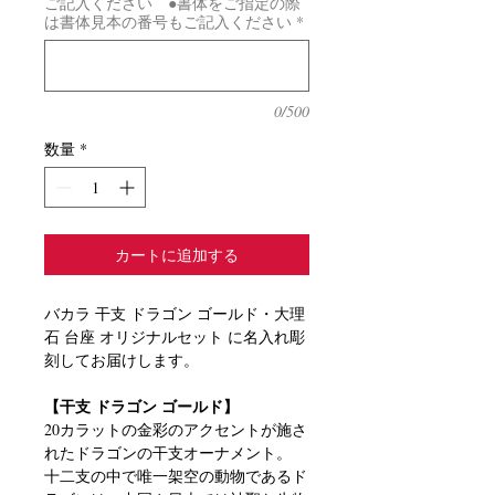
ご記入ください ●書体をご指定の際
は書体見本の番号もご記入ください
*
0/500
数量
*
カートに追加する
バカラ 干支 ドラゴン ゴールド・大理
石 台座 オリジナルセット に名入れ彫
刻してお届けします。
【干支 ドラゴン ゴールド】
20カラットの金彩のアクセントが施さ
れたドラゴンの干支オーナメント。
十二支の中で唯一架空の動物であるド