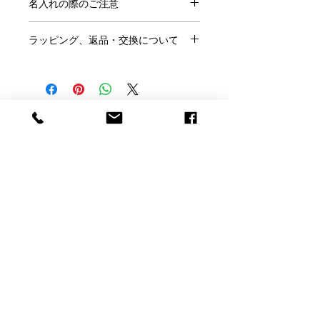
名入れの際のご注意
ルと「アイ」のデザインが生み出す輝
きで、写真やアートを縁取り、美しく
●ご注文にあたり、
こちらのページ
を
演出します。
ラッピング、返品・交換について
ご確認ください。
●この商品には「名前」「日付」「メ
●ラッピングはご希望の方のみ、
無料
フォトフレームとしてお使いいただく
ッセージ」などが入れられます。
です。
のはもちろん、記念のオブジェとし
※ラッピングご希望の方はこのページ
て、ホールインワンのお祝いや永年勤
●名入れの書体は
フォント一覧
より、
の「ラッピング希望」で「○」を選ん
続、企業の周年記念のノベルティ、ト
メッセージのサンプルは
こちらから
お
Baccarat Only Shop
でください。
ロフィーなどにもお使いいただけま
選びください。
●ご結婚祝いなどのし紙をご希望は当
す。
●サンプル以外のメッセージも名入れ
店にメールかお電話にてご相談くださ
バカラオンリーショップ produced by
可能です。その際はカートに入れた後
い。
※こちらの商品は表面の透明プレート
H.gift HAMA
の「備考欄」にご記入ください。
●お客様理由でのご返品は名入れ商品
を外して写真を入れるタイプです。
●ロゴやイラストなどもエッチング加
ですのでお断りしております。
電話：059-327-7929
工できます。完全データの場合（aiデ
（アッシュ.ギフトハ
※くわしくは「利用規約」をご確認く
誕生日、記念日、バレンタインデー、
ータまたは高解像度のjpegデータで単
マ 旧エッチングファクトリーハマにつながり
ださい。
母の日、また結婚祝いや結婚記念日等
色のはっきりとしたもの）は追加料金
ます）
の贈り物にも最適です。
なしで彫刻いたします。当店で彫刻用
【店舗】〒510-1251 三重県三重郡菰野町大字千
に加工が必要な場合は別料金となりま
本体サイズ：縦 23.5cm 横 18.5cm
草3927-1
すので、まず当店までお電話かメール
店舗営業時間：毎週金曜 - 日曜日 11：00 -
奥行き 6cm
にてお問い合わせください。
17：00
写真枠のサイズ ：11.5cm×16.3cm