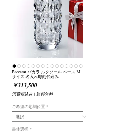
Baccarat バカラ ルクソール ベース M
サイズ 名入れ彫刻代込み
価
￥313,500
格
消費税込み
|
送料無料
ご希望の彫刻位置
*
書体選択
*