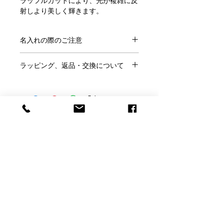
ラッフルカットにより、光が複雑に反
射しより美しく輝きます。
ブーケが生けやすいラウンド型。
重厚で存在感あるフラワーベースで
名入れの際のご注意
す。
●ご注文にあたり、
こちらのページ
を
企業様の周年祝いや開業祝い、受賞記
ラッピング、返品・交換について
ご確認ください。
念など大切な方への贈り物として最適
●この商品には「名前」「日付」「メ
●ラッピングはご希望の方のみ、
無料
です。
ッセージ」などが入れられます。
です。
※ラッピングご希望の方はこのページ
●サイズ：幅 18.8 cm × 高さ 23 cm
●名入れの書体は
フォント一覧
より、
の「ラッピング希望」で「○」を選ん
●重量 ：5.17kg
メッセージのサンプルは
こちらから
お
Baccarat Only Shop
でください。
●design：Thomas Bastide
選びください。
●ご結婚祝いなどのし紙をご希望は当
●生産国：フランス
●サンプル以外のメッセージも名入れ
店にメールかお電話にてご相談くださ
バカラオンリーショップ produced by
可能です。その際はカートに入れた後
●ラッピング無料
い。
H.gift HAMA
の「備考欄」にご記入ください。
●お客様理由でのご返品は名入れ商品
バカラ正規店より入荷しております。
●ロゴやイラストなどもエッチング加
ですのでお断りしております。
正規ボックスとリボンでお包みし、紙
電話：059-327-7929
工できます。完全データの場合（aiデ
（アッシュ.ギフトハ
※くわしくは「利用規約」をご確認く
袋と一緒にお届けいたします。（紙袋
ータまたは高解像度のjpegデータで単
マ 旧エッチングファクトリーハマにつながり
ださい。
のサイズは選べません）
色のはっきりとしたもの）は追加料金
ます）
※パッケージは予告なく変更される場
なしで彫刻いたします。当店で彫刻用
【店舗】〒510-1251 三重県三重郡菰野町大字千
合があります。