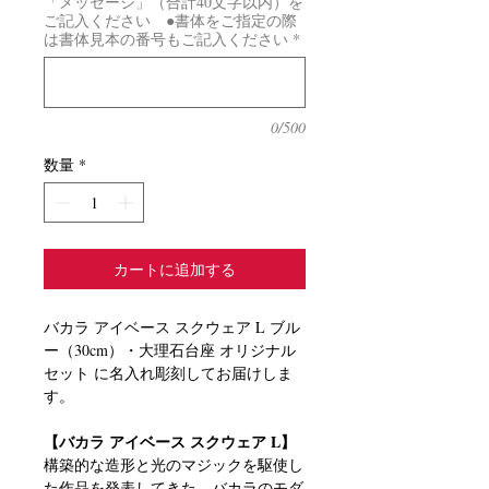
「メッセージ」（合計40文字以内）を
ご記入ください ●書体をご指定の際
は書体見本の番号もご記入ください
*
0/500
数量
*
カートに追加する
バカラ アイベース スクウェア L ブル
ー（30cm）・大理石台座 オリジナル
セット に名入れ彫刻してお届けしま
す。
【バカラ アイベース スクウェア L】
構築的な造形と光のマジックを駆使し
た作品を発表してきた、バカラのモダ