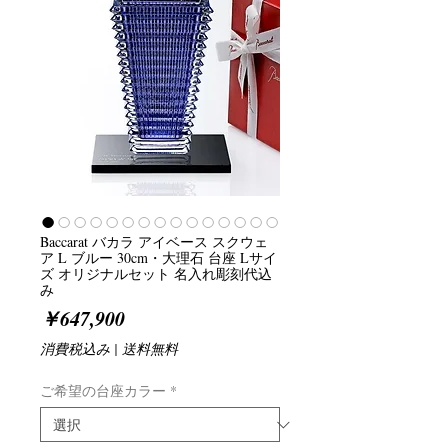
Baccarat バカラ アイベース スクウェ
ア L ブルー 30cm・大理石 台座 Lサイ
ズ オリジナルセット 名入れ彫刻代込
み
価
￥647,900
格
消費税込み
|
送料無料
ご希望の台座カラー
*