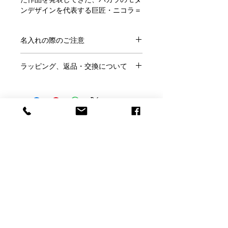
ンデザインを代表する巨匠・ニコラ＝
トリブロがデザインする「アイ」。
トンボの複眼を思わせる内側と外側の
名入れの際のご注意
複雑な凹凸が光を受けて神秘的な輝き
を放つダイナミックな造形美。
●ご注文にあたり、
こちらのページ
を
モダンなインテリアに、鮮やかな色彩
ラッピング、返品・交換について
ご確認ください。
と唯一無二の存在感をプラスします。
●この商品には「名前」「日付」「メ
●ラッピングはご希望の方のみ、
無料
ッセージ」などが入れられます。
です。
●サイズ：高さ：30 cm 奥行：13.5 cm
※ラッピングご希望の方はこのページ
幅：18.7 cm
●名入れの書体は
大理石台座書体一覧
の「ラッピング希望」で「○」を選ん
●重さ ：6.3 kg
より、メッセージのサンプルは
こちら
Baccarat Only Shop
でください。
●design：Nicolas Triboulot
から
お選びください。
●ご結婚祝いなどのし紙をご希望は当
●生産国：フランス
●サンプル以外のメッセージも名入れ
店にメールかお電話にてご相談くださ
バカラオンリーショップ produced by
可能です。その際はカートに入れた後
【大理石台座Lサイズ】
い。
H.gift HAMA
の「備考欄」にご記入ください。
●お客様理由でのご返品は名入れ商品
上質な天然大理石を使用した、高級感
●ロゴやイラストなどもエッチング加
ですのでお断りしております。
溢れる当店オリジナルのディスプレイ
電話：059-327-7929
工できます。完全データの場合（aiデ
（アッシュ.ギフトハ
※くわしくは「利用規約」をご確認く
プレートです。
ータまたは高解像度のjpegデータで単
マ 旧エッチングファクトリーハマにつながり
ださい。
正方形にカットし面取りを施し、表面
色のはっきりとしたもの）は追加料金
ます）
を鏡面加工で仕上げています。
なしで彫刻いたします。当店で彫刻用
【店舗】〒510-1251 三重県三重郡菰野町大字千
ブラック・グレー・ホワイトの３色か