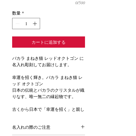
0/500
数量
*
カートに追加する
バカラ まねき猫 レッドオクトゴン に
名入れ彫刻してお届けします。
幸運を招く輝き。バカラ まねき猫 レ
ッド オクトゴン
日本の伝統とバカラのクリスタルが織
りなす、唯一無二の縁起物です。
古くから日本で「幸運を招く」と親し
まれてきたまねき猫。
その愛らしい姿を、世界最高峰のクリ
名入れの際のご注意
スタルブランド、バカラが手掛けるこ
とで、かつてない輝きと気品を宿した