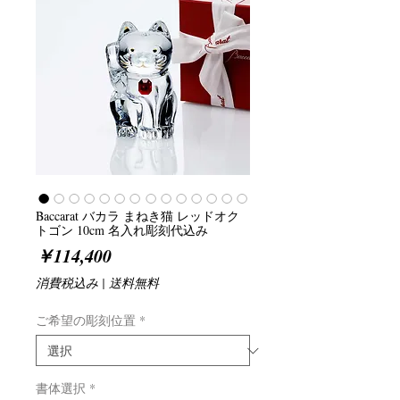
Baccarat バカラ まねき猫 レッドオク
トゴン 10cm 名入れ彫刻代込み
価
￥114,400
格
消費税込み
|
送料無料
ご希望の彫刻位置
*
書体選択
*