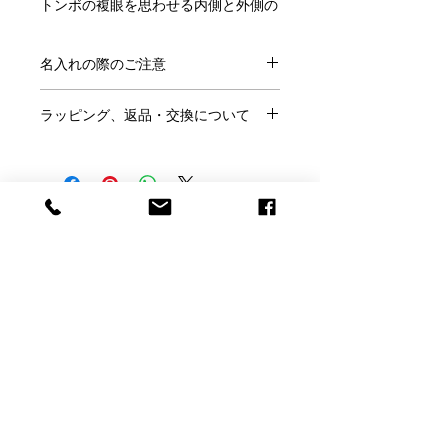
トンボの複眼を思わせる内側と外側の
複雑な凹凸が光を受けて神秘的な輝き
を放つダイナミックな造形美。
名入れの際のご注意
モダンなインテリアに、鮮やかな色彩
と唯一無二の存在感をプラスします。
●ご注文にあたり、
こちらのページ
を
ラッピング、返品・交換について
ご確認ください。
花瓶としてお使いいただくのはもちろ
●この商品には「名前」「日付」「メ
●ラッピングはご希望の方のみ、
無料
ん、記念のオブジェとして、ホールイ
ッセージ」などが入れられます。
です。
ンワンのお祝いや永年勤続、企業の周
※ラッピングご希望の方はこのページ
年記念の贈り物、トロフィーなどにも
●名入れの書体は
フォント一覧
より、
の「ラッピング希望」で「○」を選ん
お使いいただけます。
メッセージのサンプルは
こちらから
お
Baccarat Only Shop
でください。
ギフトにもぴったりな商品です。
選びください。
●ご結婚祝いなどのし紙をご希望は当
●サンプル以外のメッセージも名入れ
店にメールかお電話にてご相談くださ
●サイズ：高さ：30 cm 奥行：13.5 cm
バカラオンリーショップ produced by
可能です。その際はカートに入れた後
い。
幅：18.7 cm
H.gift HAMA
の「備考欄」にご記入ください。
●お客様理由でのご返品は名入れ商品
●重さ ：6.3 kg
●ロゴやイラストなどもエッチング加
ですのでお断りしております。
●design：Nicolas Triboulot
電話：059-327-7929
工できます。完全データの場合（aiデ
（アッシュ.ギフトハ
※くわしくは「利用規約」をご確認く
●生産国：フランス
ータまたは高解像度のjpegデータで単
マ 旧エッチングファクトリーハマにつながり
ださい。
色のはっきりとしたもの）は追加料金
ます）
●ラッピング無料
なしで彫刻いたします。当店で彫刻用
【店舗】〒510-1251 三重県三重郡菰野町大字千
バカラ正規店より入荷しております。
に加工が必要な場合は別料金となりま
正規ボックスとリボンでお包みし、紙
草3927-1