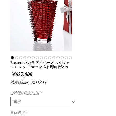
Baccarat バカラ アイベース スクウェ
ア L レッド 30cm 名入れ彫刻代込み
価
￥627,000
格
消費税込み
|
送料無料
ご希望の彫刻位置
*
書体選択
*