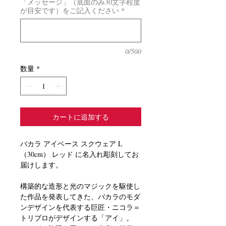
「メッセージ」（底面のみ30文字程度
が目安です）をご記入ください
*
0/500
数量
*
カートに追加する
バカラ アイベース スクウェア L
（30cm） レッド に名入れ彫刻してお
届けします。
構築的な造形と光のマジックを駆使し
た作品を発表してきた、バカラのモダ
ンデザインを代表する巨匠・ニコラ＝
トリブロがデザインする「アイ」。