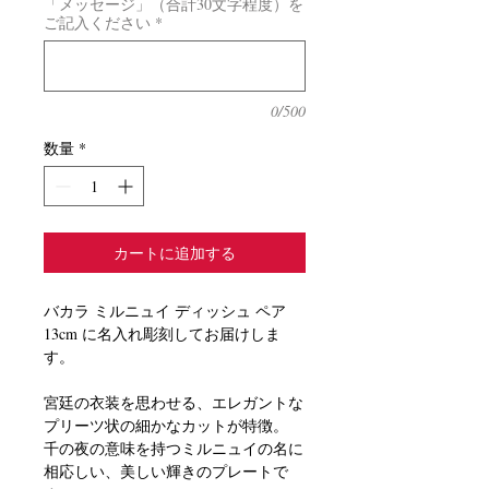
「メッセージ」（合計30文字程度）を
ご記入ください
*
0/500
数量
*
カートに追加する
バカラ ミルニュイ ディッシュ ペア
13cm に名入れ彫刻してお届けしま
す。
宮廷の衣装を思わせる、エレガントな
プリーツ状の細かなカットが特徴。
千の夜の意味を持つミルニュイの名に
相応しい、美しい輝きのプレートで