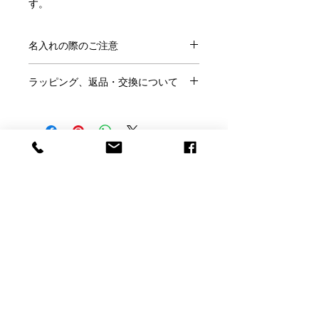
す。
少し深さのあるミニサイズなので、お
皿としてはもちろん灰皿や小物入れな
名入れの際のご注意
ど多用途にお使いいただけます。
●ご注文にあたり、
こちらのページ
を
結婚のお祝いや、記念日のギフトなど
ラッピング、返品・交換について
ご確認ください。
様々なお祝いのギフトに人気です。
●この商品には「名前」「日付」「メ
●ラッピングはご希望の方のみ、
無料
ッセージ」などが入れられます。
です。
●サイズ：直径 13 cm × 高さ 2.65 cm
※ラッピングご希望の方はこのページ
●design：Mathias
●名入れの書体は
フォント一覧
より、
の「ラッピング希望」で「○」を選ん
●生産国：フランス
メッセージのサンプルは
こちらから
お
Baccarat Only Shop
でください。
●2枚セット
選びください。
●ご結婚祝いなどのし紙をご希望は当
●サンプル以外のメッセージも名入れ
●ラッピング無料
店にメールかお電話にてご相談くださ
バカラオンリーショップ produced by
可能です。その際はカートに入れた後
い。
バカラ正規店より入荷しております。
H.gift HAMA
の「備考欄」にご記入ください。
●お客様理由でのご返品は名入れ商品
正規ボックスとリボンでお包みし、紙
●ロゴやイラストなどもエッチング加
ですのでお断りしております。
袋と一緒にお届けいたします。（紙袋
電話：059-327-7929
工できます。完全データの場合（aiデ
（アッシュ.ギフトハ
※くわしくは「利用規約」をご確認く
のサイズは選べません）
ータまたは高解像度のjpegデータで単
マ 旧エッチングファクトリーハマにつながり
ださい。
※それぞれボックスにお入れし、2箱で
色のはっきりとしたもの）は追加料金
ます）
お届けします。
なしで彫刻いたします。当店で彫刻用
【店舗】〒510-1251 三重県三重郡菰野町大字千
※パッケージは予告なく変更される場
に加工が必要な場合は別料金となりま
合があります。
草3927-1