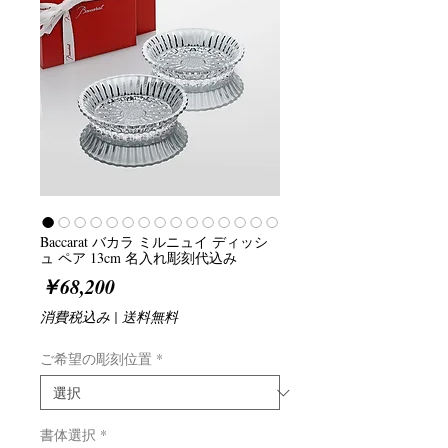
Baccarat バカラ ミルニュイ ディッシ
ュ ペア 13cm 名入れ彫刻代込み
価
￥68,200
格
消費税込み
|
送料無料
ご希望の彫刻位置
*
書体選択
*