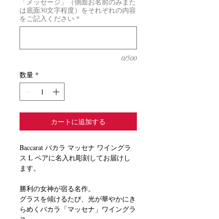
「メッセージ」（側面お名前のみまた
は底面30文字程度）をそれぞれの内容
をご記入ください
*
0/500
数量
*
カートに追加する
Baccarat バカラ マッセナ ワイングラ
ス L ペアに名入れ彫刻してお届けし
ます。
勝利の女神が宿る名作。
グラスを傾けるたび、光が華やかにき
らめくバカラ「マッセナ」ワイングラ