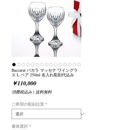
Baccarat バカラ マッセナ ワイングラ
ス L ペア 250ml 名入れ彫刻代込み
価
￥110,000
格
消費税込み
|
送料無料
ご希望の彫刻位置
*
書体選択
*