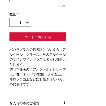
0/500
数量
*
カートに追加する
バカラグラスの代名詞ともいえる「ア
ルクール」シリーズ。そのアルクール
のラインワイングラスに名入れ彫刻い
たします。
1841年発表の「アルクール」シリーズ
は、ヨハネ・パウロ2世、タイ女王、
モロッコ国王などにも愛されたバカラ
の代表作です。
ステムのベベル（斜面）カットの幾何
学的な形、六角形のフットという構築
名入れの際のご注意
的なフォルムに加え、高級感と高揚感