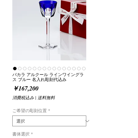
バカラ アルクール ラインワイングラ
ス ブルー 名入れ彫刻代込み
価
￥167,200
格
消費税込み
|
送料無料
ご希望の彫刻位置
*
書体選択
*