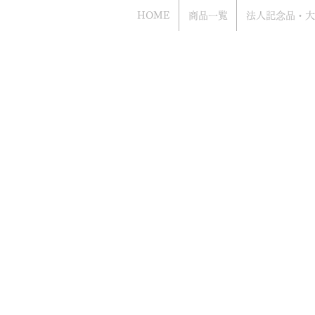
HOME
商品一覧
法人記念品・大
Bacca
​お電話でのお問い合わせもお気軽にどう
（年中無休 営業時間10時から18時まで
​電話はアッシュ.ギフトハマ（旧エッチ
ながります