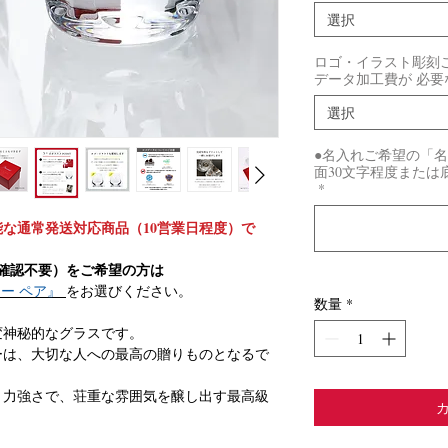
選択
ロゴ・イラスト彫刻ご希
データ加工費が 必
選択
●名入れご希望の「
面30文字程度または
*
な通常発送対応商品（10営業日程度）で
確認不要）をご希望の方は
ー ペア』
をお選びください。
数量
*
変神秘的なグラスです。
ーは、大切な人への最高の贈りものとなるで
と力強さで、荘重な雰囲気を醸し出す最高級