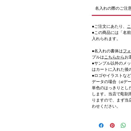
エッチング（彫刻）いたします。
名入れの際のご注
●ご注文にあたり、
こ
●この商品には「名
入れられます。
す。
●名入れの書体は
フォ
、紙袋と一緒にお届けいたします。（紙袋の
プルは
こちらから
お
●サンプル以外のメ
場合があります。
はカートに入れた後
紙でお包みし、のしを付けてお届けします。
●ロゴやイラストな
データの場合（aiデ
単色のはっきりとし
25文字程度まで
します。当店で彫刻
りますので、まず当
わせください。
選びください。