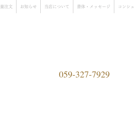
量注文
お知らせ
当店について
書体・メッセージ
コンシ
rat Only Shop
ぞ
）
059-327-7929
ングファクトリーハマ）につ