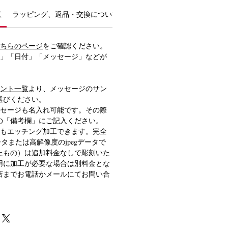
意
ラッピング、返品・交換について
ちらのページ
をご確認ください。
前」「日付」「メッセージ」などが
ント一覧
より、メッセージのサン
選びください。
ッセージも名入れ可能です。その際
の「備考欄」にご記入ください。
どもエッチング加工できます。完全
ータまたは高解像度のjpegデータで
たもの）は追加料金なしで彫刻いた
用に加工が必要な場合は別料金とな
店までお電話かメールにてお問い合