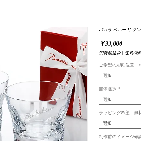
バカラ ベルーガ タ
価
￥33,000
格
消費税込み
|
送料無
ご希望の彫刻位置 
選択
書体選択
*
選択
ラッピング希望（無
選択
制作前のイメージ確