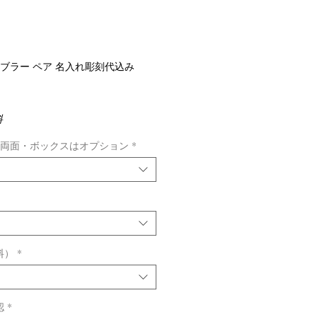
ンブラー ペア 名入れ彫刻代込み
料
※両面・ボックスはオプション
*
料）
*
認
*