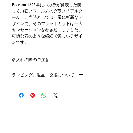
Baccarat 1825年にバカラが発表した美
しく力強いフォルムのグラス「アルク
ール」。当時としては非常に斬新なデ
ザインで、そのフラットカットは一大
センセーションを巻き起こしました。
可憐な花のような繊細で美しいデザイ
ンです。
サイズ：径80×H95mm
名入れの際のご注意
●ラッピング無料
●ご注文にあたり、
こちらのページ
を
バカラ正規店より入荷しております。
ラッピング、返品・交換について
ご確認ください。
正規ボックスとリボンでお包みし、紙
●この商品には「名前」「日付」「メ
●ラッピングはご希望の方のみ、
無料
袋と一緒にお届けいたします。（紙袋
ッセージ」などが入れられます。
です。
のサイズは選べません）
※ラッピングご希望の方はこのページ
※パッケージは予告なく変更される場
●名入れの書体は
フォント一覧
より、
の「ラッピング希望」で「○」を選ん
合があります。
メッセージのサンプルは
こちらから
お
Baccarat Only Shop
でください。
※のし希望の場合は箱を赤い包装紙で
選びください。
●ご結婚祝いなどのし紙をご希望は当
お包みし、のしを付けてお届けしま
●サンプル以外のメッセージも名入れ
店にメールかお電話にてご相談くださ
す。
バカラオンリーショップ produced by
可能です。その際はカートに入れた後
い。
H.gift HAMA
の「備考欄」にご記入ください。