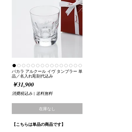
バカラ アルクール イヴ タンブラー 単
品／名入れ彫刻代込み
価
￥31,900
格
消費税込み
|
送料無料
在庫なし
【こちらは単品の商品です】