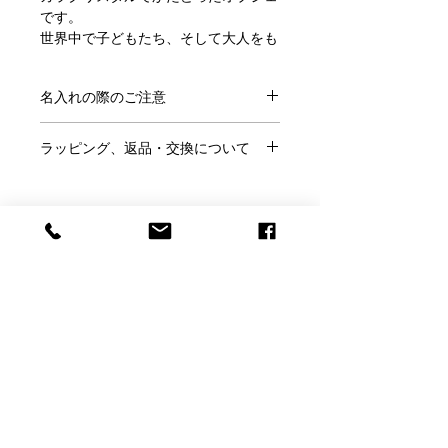
です。
世界中で子どもたち、そして大人をも
虜にしてきたミッフィーのころんとし
た可愛いシルエットそのままに、×形
名入れの際のご注意
の口とちいさな目が繊細な金彩で描か
れています。
●ご注文にあたり、
こちらのページ
を
ラッピング、返品・交換について
ご確認ください。
干支のオブジェ、縁起物としても人気
●この商品には「名前」「日付」「メ
●ラッピングはご希望の方のみ、
無料
の「ミッフィー」のアイテムは、誕生
ッセージ」などが入れられます。
です。
日や誕生祝い、還暦祝いなど、あらゆ
※ラッピングご希望の方はこのページ
る世代の方へのプレゼントにぴったり
●名入れの書体は
フォント一覧
より、
の「ラッピング希望」で「○」を選ん
です。
メッセージのサンプルは
こちらから
お
Baccarat Only Shop
でください。
選びください。
●ご結婚祝いなどのし紙をご希望は当
スワロフスキーのクリスタルプレート
●サンプル以外のメッセージも名入れ
店にメールかお電話にてご相談くださ
の台座Sサイズとのオリジナルセット
バカラオンリーショップ produced by
可能です。その際はカートに入れた後
い。
にしてお届けします。
H.gift HAMA
の「備考欄」にご記入ください。
●お客様理由でのご返品は名入れ商品
●ロゴやイラストなどもエッチング加
ですのでお断りしております。
●ミッフィー サイズ：高さ 約10.5 cm
電話：059-327-7929
工できます。完全データの場合（aiデ
（アッシュ.ギフトハ
※くわしくは「利用規約」をご確認く
●プレートサイズ:1.3×10.7×6.7cm
ータまたは高解像度のjpegデータで単
マ 旧エッチングファクトリーハマにつながり
ださい。
●素材：クリスタル
色のはっきりとしたもの）は追加料金
ます）
なしで彫刻いたします。当店で彫刻用