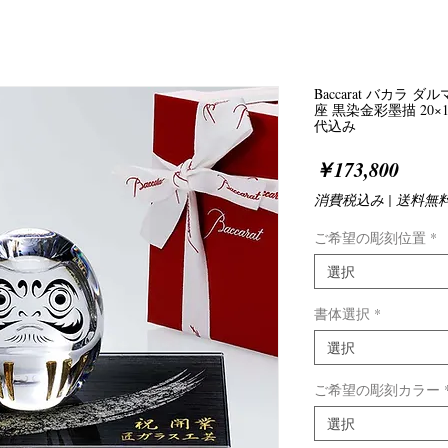
Baccarat バカラ 
座 黒染金彩墨描 20
代込み
価
￥173,800
格
消費税込み
|
送料無
ご希望の彫刻位置
*
選択
書体選択
*
選択
ご希望の彫刻カラー
選択