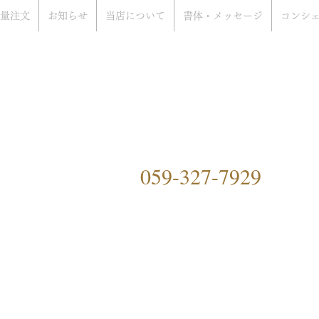
量注文
お知らせ
当店について
書体・メッセージ
コンシ
rat Only Shop
ぞ
）
059-327-7929
ングファクトリーハマ）につ