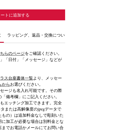
カートに追加する
意
ラッピング、返品・交換について
ちらのページ
をご確認ください。
前」「日付」「メッセージ」などが
ラス台座書体一覧
より、メッセー
らから
お選びください。
ッセージも名入れ可能です。その際
の「備考欄」にご記入ください。
どもエッチング加工できます。完全
ータまたは高解像度のjpegデータで
たもの）は追加料金なしで彫刻いた
用に加工が必要な場合は別料金とな
店までお電話かメールにてお問い合