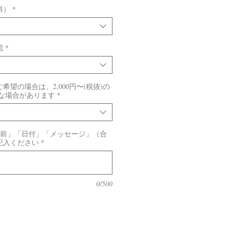
料）
*
認
*
望の場合は、2,000円〜(税抜)の
要な場合があります
*
名前」「日付」「メッセージ」（合
記入ください
*
0/500