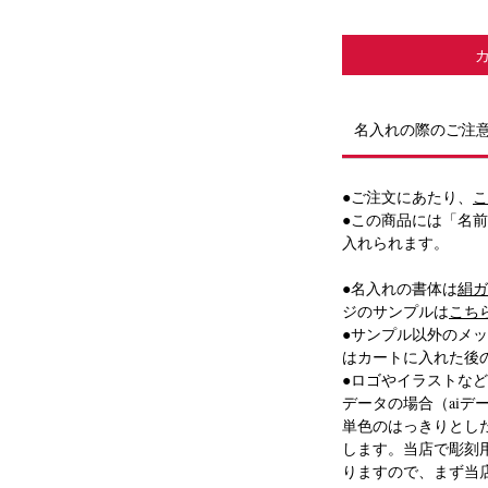
名入れの際のご注
ルクガラス（絹ガラス）」を使用した、当店
トです。
●ご注文にあたり、
こ
透過ガラスに閉じ込めました。
●この商品には「名
彩を施した、まさに職人の技が光る当店オリ
入れられます。
み込むことで、重厚感ある仕上がりに。
●名入れの書体は
絹ガ
たせ、色褪せることのない絹の輝きが、いつ
ジのサンプルは
こち
●サンプル以外のメ
はカートに入れた後
厚み1.3 cm
●ロゴやイラストな
データの場合（aiデ
切な方への贈り物として。
単色のはっきりとし
らない特別なアイテムとして最適です。
します。当店で彫刻
りますので、まず当