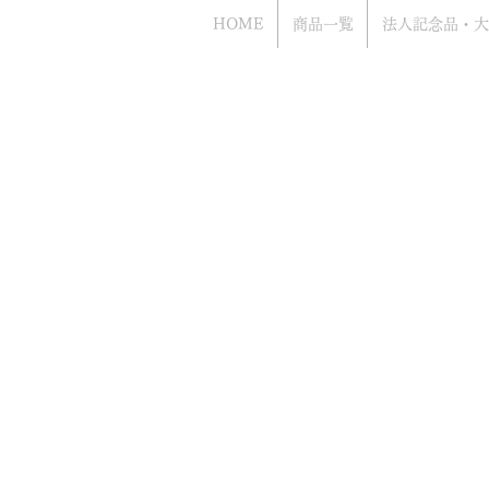
HOME
商品一覧
法人記念品・大
Bacca
​お電話でのお問い合わせもお気軽にどう
（年中無休 営業時間10時から18時まで
​電話はアッシュ.ギフトハマ（旧エッチ
ながります