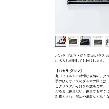
バカラ ダルマ・伊と幸 絹ガラス 台座
に名入れ彫刻してお届けします。
【バカラ ダルマ】
丸いフォルムに精悍な表情の、ク
手のひらサイズのダルマの胴には
るクリスタルが輝きを放ちます。
だるまは倒れない、倒れてもすぐ
起物とされ、開店や還暦など様々
●サイズ：直径7.7cm×高さ9cm