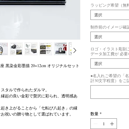
ラッピング希望（無
選択
制作前のイメージ確
選択
ロゴ・イラスト彫刻ご希
データ加工費が 必
選択
 黒染金彩墨描 20×12cm オリジナルセット
●名入れご希望の「
計30文字程度）をご
リスタルで作られたダルマ。
、縁起の良い金彩で贅沢に彩られ、透明感あ
に起き上がることから「七転び八起き」の縁
数量
*
なお祝いの贈り物として選ばれています。