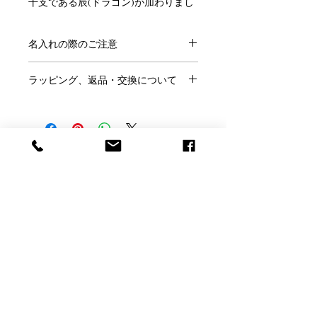
干支である辰(ドラゴン)が加わりまし
た。
十二支の中で唯一架空の動物であるド
名入れの際のご注意
ラゴンは、中国や日本では神聖な生物
として崇められ、新しい時代の到来を
●ご注文にあたり、
こちらのページ
を
告げるものとされてきました。
ラッピング、返品・交換について
ご確認ください。
また、宝珠をしっかりと握る姿は、吉
●この商品には「名前」「日付」「メ
●ラッピングはご希望の方のみ、
無料
兆や繁栄のシンボルとして知られてい
ッセージ」などが入れられます。
です。
ます。
※ラッピングご希望の方はこのページ
長年培ってきたバカラの美しいクリス
●名入れの書体は
絹ガラス台座書体一
の「ラッピング希望」で「○」を選ん
タルでかたどられたこのオーナメント
覧
より、メッセージのサンプルは
こち
Baccarat Only Shop
でください。
は、輝かしい年迎えにふさわしく、ま
らから
お選びください。
●ご結婚祝いなどのし紙をご希望は当
た晴れの日の贈り物などにも最適で
●サンプル以外のメッセージも名入れ
店にメールかお電話にてご相談くださ
す。
バカラオンリーショップ produced by
可能です。その際はカートに入れた後
い。
H.gift HAMA
の「備考欄」にご記入ください。
●お客様理由でのご返品は名入れ商品
●サイズ：高さ 9.30 cm 幅 5 cm 長
●ロゴやイラストなどもエッチング加
ですのでお断りしております。
さ 15.8 cm
電話：059-327-7929
工できます。完全データの場合（aiデ
（アッシュ.ギフトハ
※くわしくは「利用規約」をご確認く
●design：Allison Hawkes
ータまたは高解像度のjpegデータで単
マ 旧エッチングファクトリーハマにつながり
ださい。
●生産国：フランス
色のはっきりとしたもの）は追加料金
ます）
なしで彫刻いたします。当店で彫刻用
【伊と幸 シルクガラス台座】
【店舗】〒510-1251 三重県三重郡菰野町大字千
に加工が必要な場合は別料金となりま
伝統と革新の調和が織りなす「シルク
草3927-1