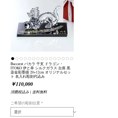
Baccarat バカラ 干支 ドラゴン・
ITOKO 伊と幸 シルクガラス 台座 黒
染金彩墨描 20×12cm オリジナルセッ
ト 名入れ彫刻代込み
価
￥110,000
格
消費税込み
|
送料無料
ご希望の彫刻位置
*