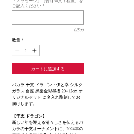
「メッセージ」（合計30文字程度）を
ご記入ください
*
0/500
数量
*
カートに追加する
バカラ 干支 ドラゴン・伊と幸 シルク
ガラス 台座 黒染金彩墨描 20×12cm オ
リジナルセット に名入れ彫刻してお
届けします。
【干支 ドラゴン】
新しい年を迎える清々しさを伝えるバ
カラの干支オーナメントに、2024年の