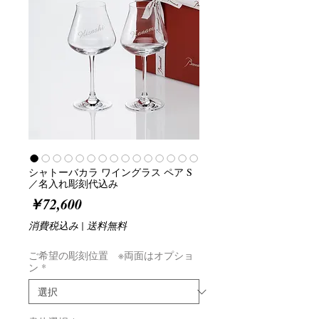
シャトーバカラ ワイングラス ペア S
／名入れ彫刻代込み
価
￥72,600
格
消費税込み
|
送料無料
ご希望の彫刻位置 ※両面はオプショ
ン
*