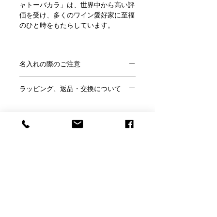
ャトーバカラ」は、世界中から高い評
価を受け、多くのワイン愛好家に至福
のひと時をもたらしています。
サイズ：経55×H205mm 容量：380ml
名入れの際のご注意
●ラッピング無料
バカラ正規店より入荷しております。
●ご注文にあたり、
こちらのページ
を
正規ボックスとリボンでお包みし、紙
ラッピング、返品・交換について
ご確認ください。
袋と一緒にお届けいたします。（紙袋
●この商品には「名前」「日付」「メ
●ラッピングはご希望の方のみ、
無料
のサイズは選べません）
ッセージ」などが入れられます。
です。
※パッケージは予告なく変更される場
※ラッピングご希望の方はこのページ
合があります。
●名入れの書体は
フォント一覧
より、
の「ラッピング希望」で「○」を選ん
※のし希望の場合は箱を赤い包装紙で
メッセージのサンプルは
こちらから
お
Baccarat Only Shop
でください。
お包みし、のしを付けてお届けしま
選びください。
●ご結婚祝いなどのし紙をご希望は当
す。
●サンプル以外のメッセージも名入れ
店にメールかお電話にてご相談くださ
バカラオンリーショップ produced by
可能です。その際はカートに入れた後
い。
商品オプションの書体選択の中からご
H.gift HAMA
の「備考欄」にご記入ください。
●お客様理由でのご返品は名入れ商品
使用いただける書体をお選びくださ
●ロゴやイラストなどもエッチング加
ですのでお断りしております。
い。
電話：059-327-7929
工できます。完全データの場合（aiデ
（アッシュ.ギフトハ
書体一覧はこちら
※くわしくは「利用規約」をご確認く
ータまたは高解像度のjpegデータで単
マ 旧エッチングファクトリーハマにつながり