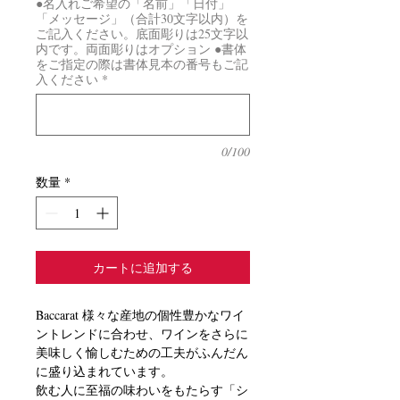
●名入れご希望の「名前」「日付」
「メッセージ」（合計30文字以内）を
ご記入ください。底面彫りは25文字以
内です。両面彫りはオプション ●書体
をご指定の際は書体見本の番号もご記
入ください
*
0/100
数量
*
カートに追加する
Baccarat 様々な産地の個性豊かなワイ
ントレンドに合わせ、ワインをさらに
美味しく愉しむための工夫がふんだん
に盛り込まれています。
飲む人に至福の味わいをもたらす「シ