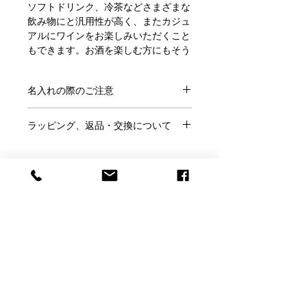
ソフトドリンク、冷茶などさまざまな
飲み物にと汎用性が高く、またカジュ
アルにワインをお楽しみいただくこと
もできます。お酒を楽しむ方にもそう
でない方にも喜ばれる、結婚祝などに
もぴったりな商品です。
名入れの際のご注意
サイズ：経60×H90mm 2客セット
●ご注文にあたり、
こちらのページ
を
ラッピング、返品・交換について
ご確認ください。
●ラッピング無料
●この商品には「名前」「日付」「メ
●ラッピングはご希望の方のみ、
無料
バカラ正規店より入荷しております。
ッセージ」などが入れられます。
です。
正規ボックスとリボンでお包みし、紙
※ラッピングご希望の方はこのページ
袋と一緒にお届けいたします。（紙袋
●名入れの書体は
フォント一覧
より、
の「ラッピング希望」で「○」を選ん
のサイズは選べません）
メッセージのサンプルは
こちらから
お
Baccarat Only Shop
でください。
※パッケージは予告なく変更される場
選びください。
●ご結婚祝いなどのし紙をご希望は当
合があります。
●サンプル以外のメッセージも名入れ
店にメールかお電話にてご相談くださ
※のし希望の場合は箱を赤い包装紙で
バカラオンリーショップ produced by
可能です。その際はカートに入れた後
い。
お包みし、のしを付けてお届けしま
H.gift HAMA
の「備考欄」にご記入ください。
●お客様理由でのご返品は名入れ商品
す。
●ロゴやイラストなどもエッチング加
ですのでお断りしております。
電話：059-327-7929
工できます。完全データの場合（aiデ
（アッシュ.ギフトハ
●バカラの箱へもメッセージを彫刻で
※くわしくは「利用規約」をご確認く
ータまたは高解像度のjpegデータで単
マ 旧エッチングファクトリーハマにつながり