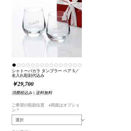
シャトーバカラ タンブラー ペア S／
名入れ彫刻代込み
価
￥29,700
格
消費税込み
|
送料無料
ご希望の彫刻位置 ※両面はオプショ
ン
*