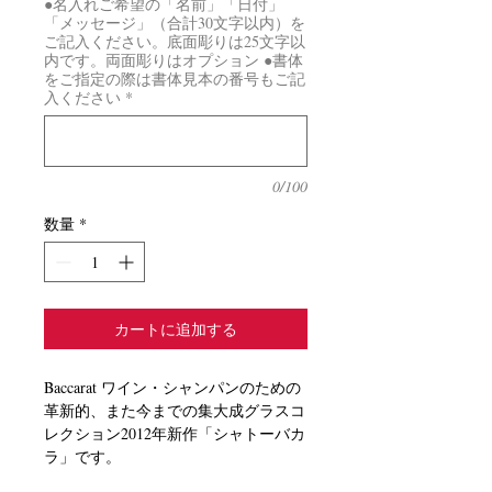
●名入れご希望の「名前」「日付」
「メッセージ」（合計30文字以内）を
ご記入ください。底面彫りは25文字以
内です。両面彫りはオプション ●書体
をご指定の際は書体見本の番号もご記
入ください
*
0/100
数量
*
カートに追加する
Baccarat ワイン・シャンパンのための
革新的、また今までの集大成グラスコ
レクション2012年新作「シャトーバカ
ラ」です。