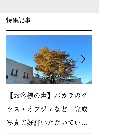
特集記事
【お客様の声】バカラのグ
2024年新作
ラス・オブジェなど 完成
バカラ ルテシ
写真ご好評いただいていま
が人気です
す