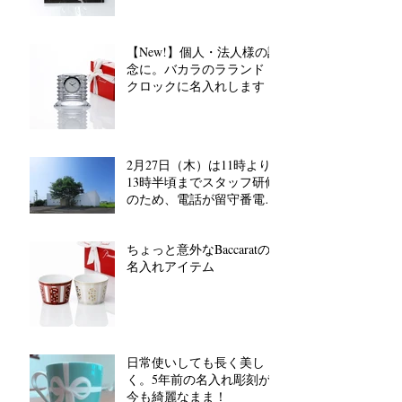
【New!】個人・法人様の記
念に。バカラのラランド
クロックに名入れします
2月27日（木）は11時より
13時半頃までスタッフ研修
のため、電話が留守番電話
対応となります。
ちょっと意外なBaccaratの
名入れアイテム
日常使いしても長く美し
く。5年前の名入れ彫刻が
今も綺麗なまま！