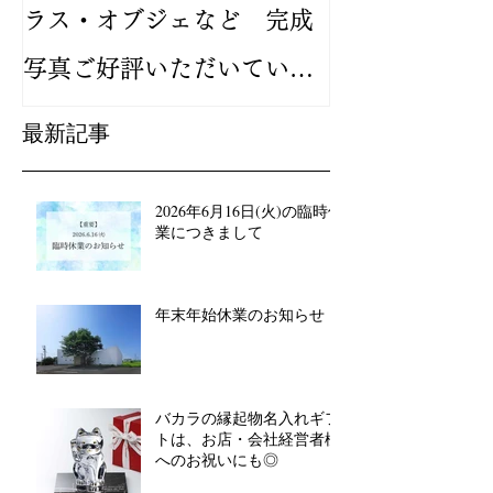
ラス・オブジェなど 完成
バカラ ルテシ
写真ご好評いただいていま
が人気です
す
最新記事
2026年6月16日(火)の臨時休
業につきまして
年末年始休業のお知らせ
バカラの縁起物名入れギフ
トは、お店・会社経営者様
へのお祝いにも◎