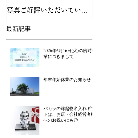
写真ご好評いただいていま
が人気です
す
最新記事
2026年6月16日(火)の臨時休
業につきまして
年末年始休業のお知らせ
バカラの縁起物名入れギフ
トは、お店・会社経営者様
へのお祝いにも◎