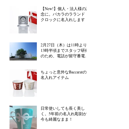
【New!】個人・法人様の記
念に。バカラのラランド
クロックに名入れします
2月27日（木）は11時より
13時半頃までスタッフ研修
のため、電話が留守番電話
対応となります。
ちょっと意外なBaccaratの
名入れアイテム
日常使いしても長く美し
く。5年前の名入れ彫刻が
今も綺麗なまま！